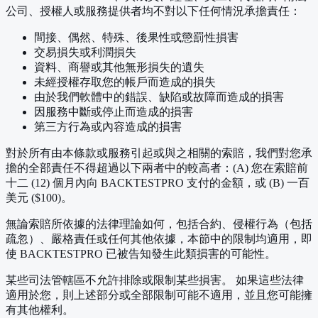
公司、授權人或服務提供者均不對以下任何情況承擔責任：
間接、偶然、特殊、後果性或懲罰性損害
交易損失或利潤損失
資料、商譽或其他無形損失的遺失
未經授權存取您的帳戶而造成的損失
由於我們軟體中的錯誤、缺陷或故障而造成的損害
因服務中斷或停止而造成的損害
第三方行為或內容造成的損害
對於所有由本條款或服務引起或與之相關的索賠，我們對您承
擔的全部責任不得超過以下兩者中的較高者：(A) 您在索賠前
十二 (12) 個月內向 BACKTESTPRO 支付的金額，或 (B) 一百
美元 ($100)。
無論索賠所依據的法律理論如何，包括合約、侵權行為（包括
疏忽）、嚴格責任或任何其他依據，本節中的限制均適用，即
使 BACKTESTPRO 已被告知發生此類損害的可能性。
某些司法管轄區不允許排除或限制某些損害。 如果這些法律
適用於您，則上述部分或全部限制可能不適用，並且您可能擁
有其他權利。